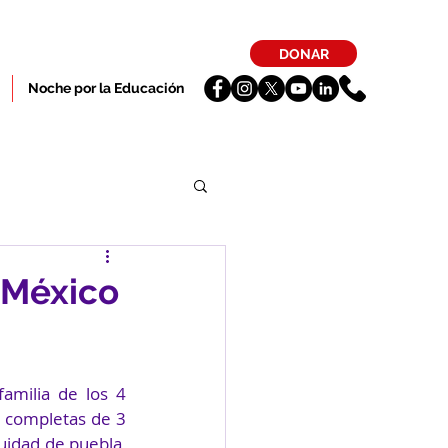
DONAR
Noche por la Educación
 México
 completas de 3 
uidad de puebla, 