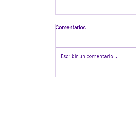
Comentarios
Escribir un comentario...
Fe y Alegría fortalece
oportunidades para la
juventud mediante alianza
con COOPHEL, ASEI y
FUSACI
INFORMACIÓN
Si deseas conocer más sobre
nosotros, trabajar como voluntario o
tienes un proyecto de cooperación
que desees proponernos, no dudes