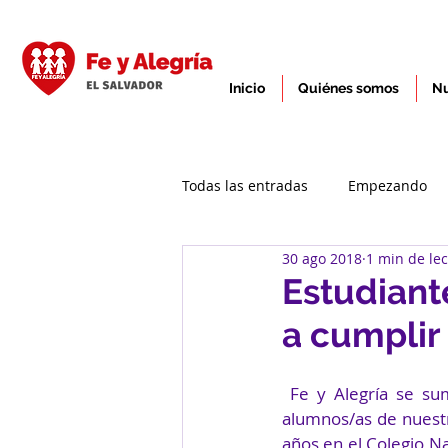
Inicio
Quiénes somos
Nu
Todas las entradas
Empezando
30 ago 2018
1 min de le
Estudiant
a cumplir
 Fe y Alegría se suma a la felicidad y orgullo de las madres y padres de familia de los 4 
alumnos/as de nuestr
años en el Colegio Na