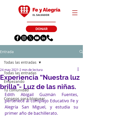
DONAR
Entrada
Todas las entradas
24 may 2021
2 min de lectura
Todas las entradas
Experiencia “Nuestra luz
Empezando
brilla”- Luz de las niñas.
Tu comunidad
Edith Abigail Guzmán Fuentes, 
Consejos para bloguear
pertenece al complejo Educativo Fe y 
Alegría San Miguel, y estudia su 
primer año de bachillerato. 