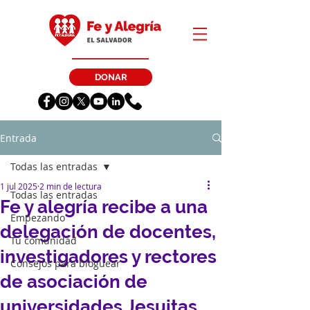
DONAR
Entrada
Todas las entradas
1 jul 2025
2 min de lectura
Todas las entradas
Fe y alegría recibe a una
Empezando
delegación de docentes,
Tu comunidad
investigadores y rectores
Consejos para bloguear
de asociación de
universidades Jesuitas