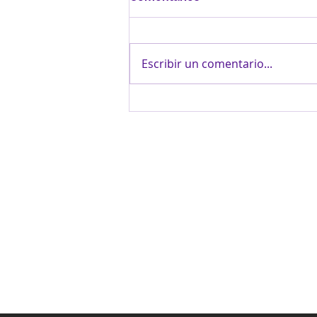
Escribir un comentario...
Fe y Alegría fortalece
oportunidades para la
juventud mediante alianza
con COOPHEL, ASEI y
FUSACI
INFORMACIÓN
Si deseas conocer más sobre
nosotros, trabajar como voluntario o
tienes un proyecto de cooperación
que desees proponernos, no dudes
en contactarnos.