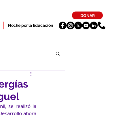
DONAR
Noche por la Educación
ergías
guel
, se realizó la 
esarrollo ahora 