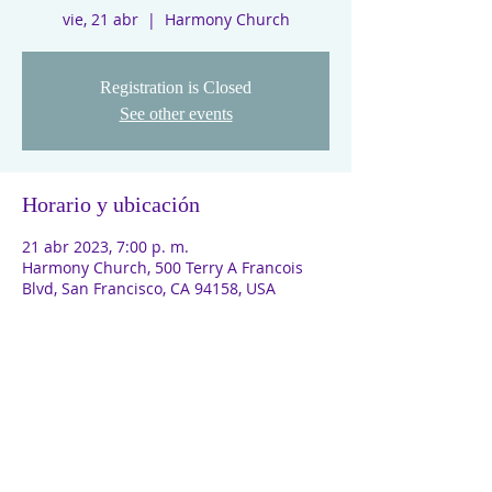
vie, 21 abr
  |  
Harmony Church
Registration is Closed
See other events
Horario y ubicación
21 abr 2023, 7:00 p. m.
Harmony Church, 500 Terry A Francois
Blvd, San Francisco, CA 94158, USA
INFORMACIÓN
Si deseas conocer más sobre nosotros,
trabajar como voluntario o tienes un proyecto
de cooperación que desees proponernos, no