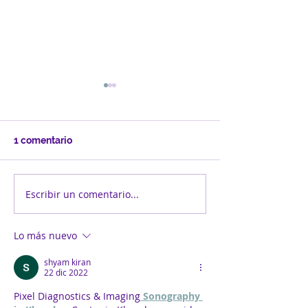
1 comentario
Escribir un comentario...
Promoviendo la
Feria de
productivas económica
emprendimien
de mujeres retornadas
promueve inno
Lo más nuevo
autosostenibil
shyam kiran
22 dic 2022
Pixel Diagnostics & Imaging
 Sonography 