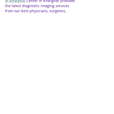
in Kharghar 
Center in Kharghar provides 
the latest diagnostic imaging services 
from our best physicians, surgeons, 
radiologists, and technologists. Our team 
of highly trained professionals delivers 
exceptional patient care while providing 
state-of-the-art technology and 
procedures.
Me gusta
Reaccionar
INFORMACIÓN
Si deseas conocer más sobre nosotros,
trabajar como voluntario o tienes un proyecto
de cooperación que desees proponernos, no
dudes en contactarnos.
VISÍTANOS