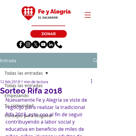
DONAR
Entrada
Todas las entradas
12 feb 2019
1 min de lectura
Todas las entradas
Sorteo Rifa 2018
Empezando
Nuevamente Fe y Alegría se viste de 
Tu comunidad
regocijo para realizar la tradicional 
Rifa 2018, esto con el fin de seguir 
Consejos para bloguear
contribuyendo a labor social y 
educativa en beneficio de miles de 