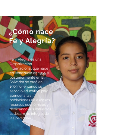
¿Cómo nace
Fe y Alegría?
Fe y Alegría es una
Organización
Internacional que nace
en Venezuela en 1955 y
posteriormente en El
Salvador se creó en
1969, orientando su
servicio educativo para
atender a las
poblaciones de escasos
recursos económicos y
dedicando sus esfuerzos
al desarrollo integral de
las personas.