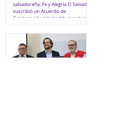
salvadoreña, Fe y Alegría El Salvador
suscribió un Acuerdo de
Colaboración Interinstitucional con
COOPHEL, ASEI y FUSACI. La alianza
tiene como objetivo desarrollar
acciones conjuntas en educación,
empleabilidad, emprendimiento
juvenil e inclusión financiera,
fortaleciendo las competencias de
jóvenes para facilitar su desarrollo
personal y profesional. Como
primera acci
Promoviendo la
productivas económica
de mujeres retornadas
Fe y Alegría El Salvador firmó el 28
de abril un Convenio de cooperación