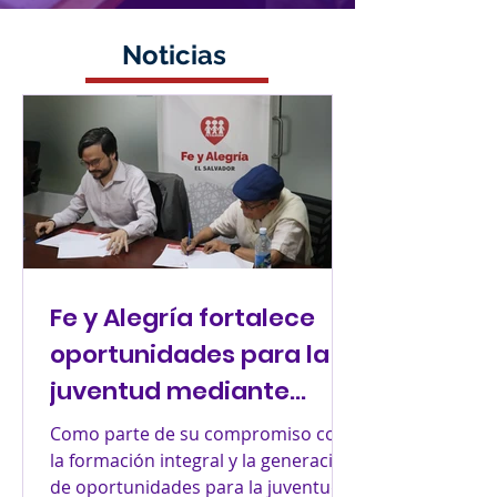
Noticias
Fe y Alegría fortalece
oportunidades para la
juventud mediante
alianza con COOPHEL,
Como parte de su compromiso con
ASEI y FUSACI
la formación integral y la generación
de oportunidades para la juventud