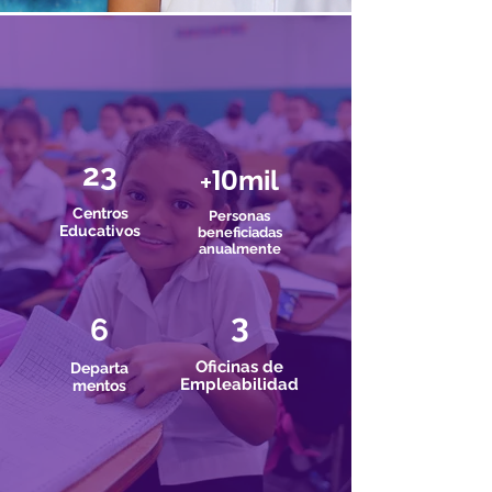
23
10
mil
+
Centros
Personas
Educativos
beneficiadas
anualmente
3
6
Oficinas de
Departa
Emp
leabilidad
mentos