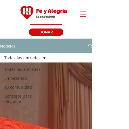
DONAR
Noticias
Todas las entradas
Todas las entradas
Empezando
Tu comunidad
Consejos para
bloguear