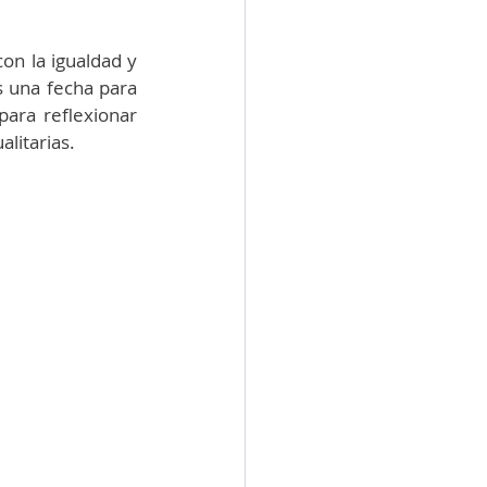
n la igualdad y 
s una fecha para 
ara reflexionar 
litarias.