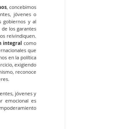
hos
, concebimos 
ntes, jóvenes o 
gobiernos y al 
de los garantes 
s reivindiquen. 
 integral
 como 
rnacionales que 
s en la política 
icio, exigiendo 
mismo, reconoce 
eres.
ntes, jóvenes y 
r emocional es 
empoderamiento 