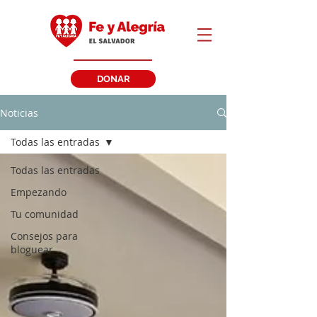
DONAR
Noticias
Todas las entradas
Todas las entradas
Empezando
Tu comunidad
Consejos para
bloguear